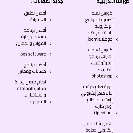
دوراتنا التدريبية :
جديد المقالات :
كورس تعلّم
أفضل تطبيق
تصميم المواقع
للعقارات
الإلكترونية
أفضل برنامج
باستخدام نظام
مبيعات وإدارة
جوملا joomla
الفواتير والمخازن
كورس تعلم و
pos software
احتراف برنامج
الفوتوشوب
أفضل برنامج
للطلاب -
حسابات ومخازن
photoshop
نظام معين لإدارة
دورة تعلم كيفية
مكاتب المحاماة
بناء متجر إلكتروني
والاستشارات
بإستخدام نظام
القانونية
أوبن كارت
OpenCart
تعلم إنشاء متجر
إلكتروني خطوة