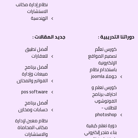
نظام إدارة مكاتب
الاستشارات
الهندسية
دوراتنا التدريبية :
جديد المقالات :
كورس تعلّم
أفضل تطبيق
تصميم المواقع
للعقارات
الإلكترونية
أفضل برنامج
باستخدام نظام
مبيعات وإدارة
جوملا joomla
الفواتير والمخازن
كورس تعلم و
pos software
احتراف برنامج
الفوتوشوب
أفضل برنامج
للطلاب -
حسابات ومخازن
photoshop
نظام معين لإدارة
دورة تعلم كيفية
مكاتب المحاماة
بناء متجر إلكتروني
والاستشارات